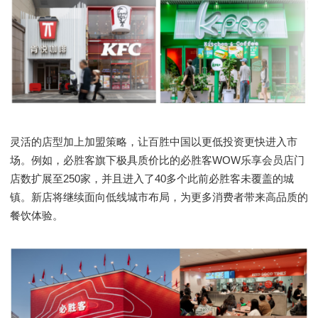
灵活的店型加上加盟策略，让百胜中国以更低投资更快进入市
场。例如，必胜客旗下极具质价比的必胜客WOW乐享会员店门
店数扩展至250家，并且进入了40多个此前必胜客未覆盖的城
镇。新店将继续面向低线城市布局，为更多消费者带来高品质的
餐饮体验。