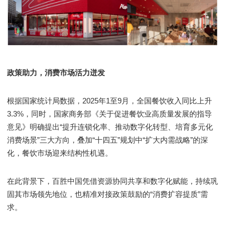
政策助力，消费市场活力迸发
根据国家统计局数据，2025年1至9月，全国餐饮收入同比上升
3.3%，同时，国家商务部《关于促进餐饮业高质量发展的指导
意见》明确提出“提升连锁化率、推动数字化转型、培育多元化
消费场景”三大方向，叠加“十四五”规划中“扩大内需战略”的深
化，餐饮市场迎来结构性机遇。
在此背景下，百胜中国凭借资源协同共享和数字化赋能，持续巩
固其市场领先地位，也精准对接政策鼓励的“消费扩容提质”需
求。