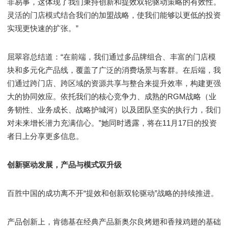
非易事，这体现了我们秉持创新和提效双轮驱动策略的有效性。
灵活的门店模式结合我们的加盟战略，使我们能够以更低的投资
实现更快速的扩张。”
屈翠容总结道：“在前端，我们通过多品牌组合、丰富的门店模
块和多元化产品线，覆盖了广泛的消费场景与客群。在后端，我
们通过跨门店、跨区域的资源共享与整合来提升效率，构建更强
大的协同效应。依托我们的核心竞争力、成熟的RGM战略（业
务韧性、业务成长、战略护城河）以及团队坚实的执行力，我们
对未来增长潜力充满信心。”她同时透露，将在11月17日的投资
者日上分享更多信息。
创新驱动发展，产品与模式双升级
百胜中国的成功离不开“提效和创新双轮驱动”战略的持续推进。
产品创新上，肯德基在经典产品新奥尔良烤翅和香辣鸡翅的基础