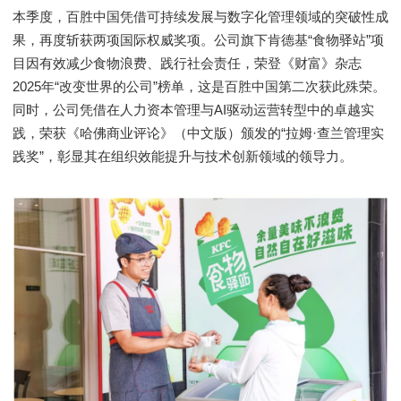
本季度，百胜中国凭借可持续发展与数字化管理领域的突破性成
果，再度斩获两项国际权威奖项。公司旗下肯德基“食物驿站”项
目因有效减少食物浪费、践行社会责任，荣登《财富》杂志
2025年“改变世界的公司”榜单，这是百胜中国第二次获此殊荣。
同时，公司凭借在人力资本管理与AI驱动运营转型中的卓越实
践，荣获《哈佛商业评论》（中文版）颁发的“拉姆·查兰管理实
践奖”，彰显其在组织效能提升与技术创新领域的领导力。