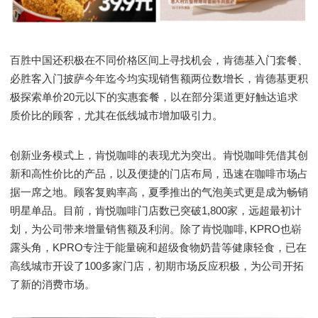
百胜中国还积极在不同价格区间上寻找机会，肯德基入门套餐、
必胜客入门披萨今年迄今均实现销售额两位数增长，肯德基更积
极探索单价20元以下的实惠套餐，以在部分渠道更好触达追求
质价比的顾客，尤其在低线城市增加吸引力。
创新业务模式上，肯悦咖啡的表现尤为突出。肯悦咖啡凭借其创
新和高性价比的产品，以及便捷的门店布局，迅速在咖啡市场占
据一席之地。顾客复购率高，夏季推出的气泡美式更是成为畅销
明星单品。目前，肯悦咖啡门店数已突破1,800家，远超最初计
划，为公司带来增量销售额及利润。除了肯悦咖啡, KPRO也崭
露头角，KPRO专注于能量碗和超级食物奶昔等健康轻食，已在
高线城市开设了100多家门店，初期市场反应积极，为公司开拓
了新的消费市场。