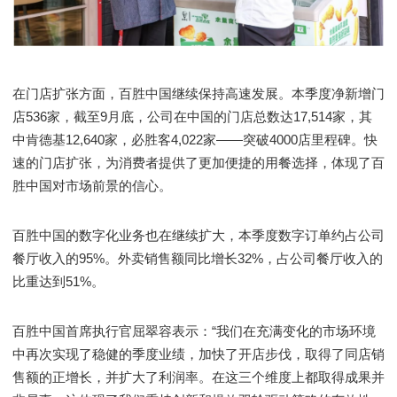
在门店扩张方面，百胜中国继续保持高速发展。本季度净新增门
店536家，截至9月底，公司在中国的门店总数达17,514家，其
中肯德基12,640家，必胜客4,022家——突破4000店里程碑。快
速的门店扩张，为消费者提供了更加便捷的用餐选择，体现了百
胜中国对市场前景的信心。
百胜中国的数字化业务也在继续扩大，本季度数字订单约占公司
餐厅收入的95%。外卖销售额同比增长32%，占公司餐厅收入的
比重达到51%。
百胜中国首席执行官屈翠容表示：“我们在充满变化的市场环境
中再次实现了稳健的季度业绩，加快了开店步伐，取得了同店销
售额的正增长，并扩大了利润率。在这三个维度上都取得成果并