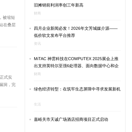
旧摊销前利润率创三年新高
财商
，被缩短
钻在叠层
四月企业新闻必发！2026年文芳城媒介源——
低价软文发布平台推荐
资讯
MiTAC 神雲科技在COMPUTEX 2025展会上推
出支持英特尔至强6处理器、面向数据中心和企
业的全系列服务器阵容
财商
日正式实
漏洞，完
绿色经济转型：在筑牢生态屏障中寻求发展新机
生活
嘉峪关市天诚广场酒店招商项目正式启动‌