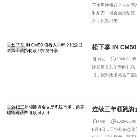
不少男性挑选个人护理产
剃须刀，也会因为预算、
月，反复斟酌...
松下掌 IN C
科技
科技
2026-08-05
比起昂贵却闲置的礼品
日，我对比多款热门便携
掌心迷你机身，...
连续三年领跑资
科技
科技
2026-08-05
8月4日，工业和信息化