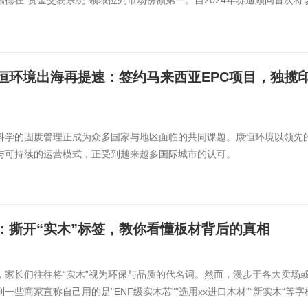
德在“资金交易系统”领域位列市场份额第一。自2024年赛迪顾问首次将
恒环境出海再提速：签约马来西亚EPC项目，独揽
科学的固废管理正成为众多国家与地区面临的共同课题。康恒环境以领先
与可持续的运营模式，正受到越来越多国际城市的认可。
印度尼西亚楠榜...
：撕开“实木”标签，教你看懂板材背后的真相
，家长们往往将“实木”视为环保与品质的代名词。然而，漫步于各大卖场
一些商家宣称自己用的是"ENF级实木芯""选用xx进口木材”“新实木“等字