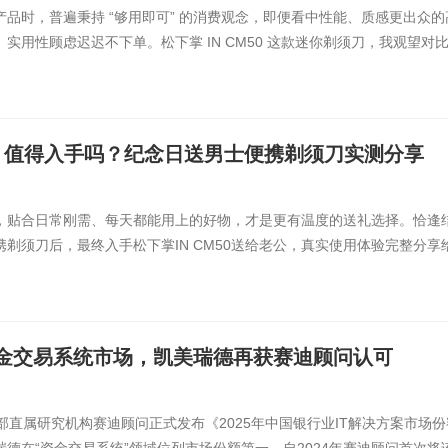
品时，普遍秉持 “够用即可” 的消费观念，即便看中性能、质感更出众
实用性顾虑迟迟不下单。松下掌 IN CM50 这款迷你剃须刀，我观望对
M50 值得入手吗？纪念日送男士便携剃须刀实测分享
，贴合日常刚需、每天都能用上的好物，才是更有温度的送礼选择。恰逢
剃须刀后，最终入手松下掌IN CM50送给老公，真实使用体验完整分享
金交易系统市场，凯美瑞德再获赛迪顾问认可
部直属研究机构赛迪顾问正式发布《2025年中国银行业IT解决方案市场