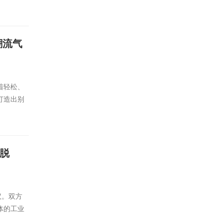
潮流气
着轻松、
打造出别
硬脱
议。双方
体的工业