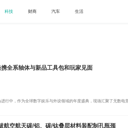
科技
财商
汽车
生活
达隆携全系轴体与新品工具包和玩家见面
oy盛会火热进行中，作为全球数字娱乐与外设领域的年度盛典，现场汇聚了无数电
业从业者，氛围热烈、人气鼎盛。
破航空航天碳/铝、碳/钛叠层材料装配制孔瓶颈