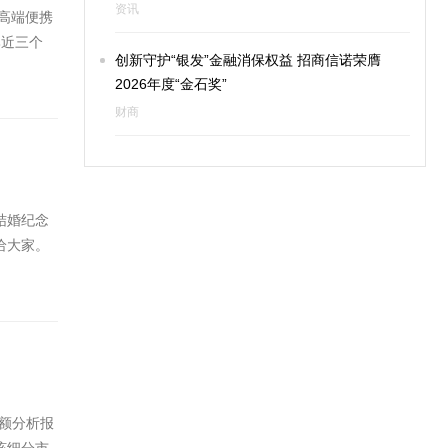
资讯
的高端便携
比近三个
创新守护“银发”金融消保权益 招商信诺荣膺
2026年度“金石奖”
财商
结婚纪念
给大家。
份额分析报