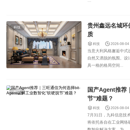
如果你进一步找...
贵州鑫远名城环
科技
质
科技
2026-08-04
当意大利风格邂逅中式
自然又洒脱的氛围。设
具一格的格局空间...
国产Agent推荐
科技
节”难题？
科技
2026-08-04
7月31日，九科信息
将依托各自在工业网络
数智化解决方案，为...