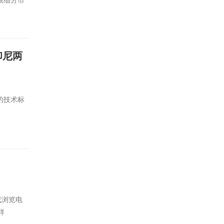
该细分市
印尼两
的技术标
或浏览电
样