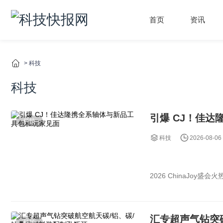
首页
资讯
>
科技
科技
引爆 CJ！佳
科技
科技
2026-08-06
2026 ChinaJ
者、客制化发烧友与行
汇专超声气钻突
科技