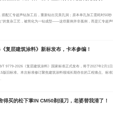
RON 携手变体精灵、乐歌两大品牌联合设...
，搭配汇专超声钻加工后，重新钻出完美孔洞；原本单孔加工需耗时50秒
步走”的复杂工艺，被简化为一钻成型——这些案例并非孤例，而是汇专超声
-2026《复层建筑涂料》新标发布，卡本参编！
B/T 9779-2026《复层建筑涂料》国家标准正式发布，将于2027年2月1
015版旧标准。本次标准修订聚焦建筑涂料领域长期存在的工程痛点、标准
.
得买的松下掌IN CM50剃须刀，老婆替我清了！