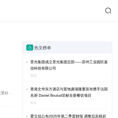
热文榜单
景光集团成立景光集团总部——苏州工业园区嘉
信科技有限公司
资讯
香港文华东方酒店与置地廣塲隆重宣布携手法国
竞爱好
名厨 Daniel Boulud呈献全新餐饮项目
生活
爱立信公布2025年第二季度财报 调整后息税折